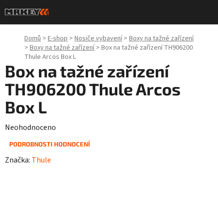
Přejít
na
obsah
Domů
>
E-shop
>
Nosiče vybavení
>
Boxy na tažné zařízení
>
Boxy na tažné zařízení
>
Box na tažné zařízení TH906200
Thule Arcos Box L
Box na tažné zařízení
TH906200 Thule Arcos
Box L
Průměrné
Neohodnoceno
hodnocení
PODROBNOSTI HODNOCENÍ
produktu
Značka:
Thule
je
0,0
z
5