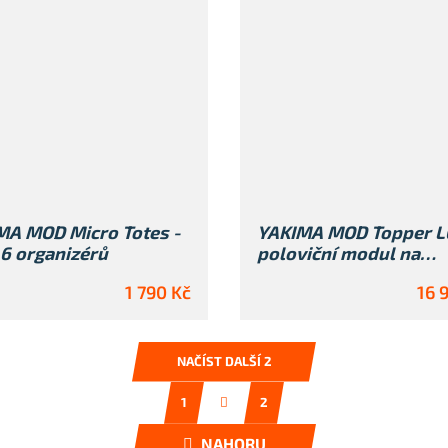
MA MOD Micro Totes -
YAKIMA MOD Topper L
6 organizérů
poloviční modul na
HomeBase
1 790 Kč
16 
NAČÍST DALŠÍ 2
S
1
2
t
O
r
v
NAHORU
á