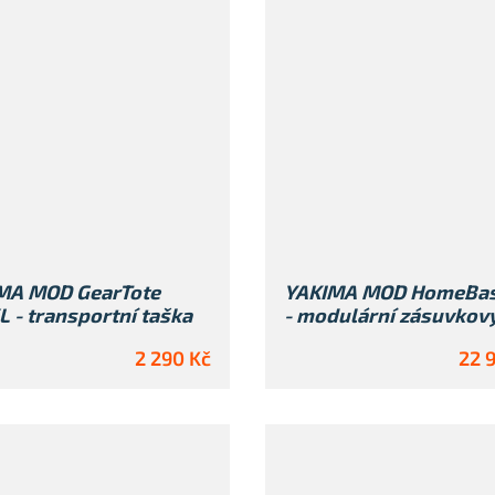
MA MOD GearTote
YAKIMA MOD HomeBas
 - transportní taška
- modulární zásuvkov
systém do kufru
2 290 Kč
22 