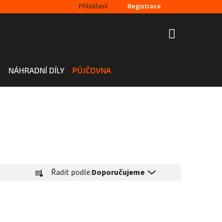
Přihlášení
Registrace
NÁKUPNÍ
KOŠÍK
H
NÁHRADNÍ DÍLY
PŮJČOVNA
Ř
Řadit podle:
Doporučujeme
a
z
e
n