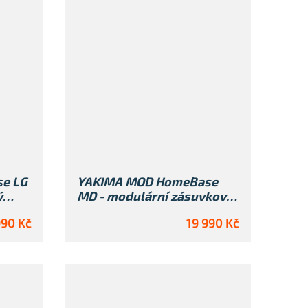
e LG
YAKIMA MOD HomeBase
ý
MD - modulární zásuvkový
systém do kufru
990 Kč
19 990 Kč