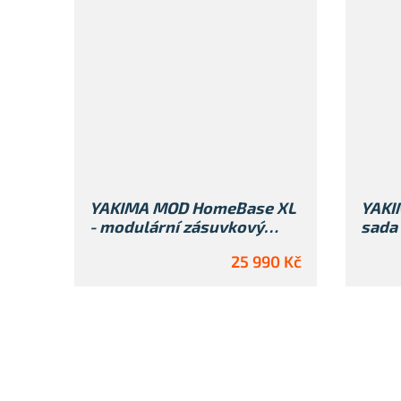
YAKIMA MOD HomeBase XL
YAKI
- modulární zásuvkový
sada 
systém do kufru
25 990 Kč