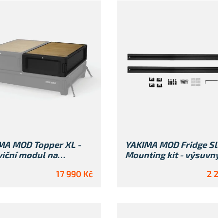
MA MOD Topper XL -
YAKIMA MOD Fridge Sl
iční modul na
Mounting kit - výsuvn
Base
systém
17 990 Kč
2 