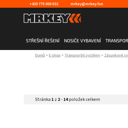
Přejít
+420 775 000 032
mrkey@mrkey.fun
na
obsah
STŘEŠNÍ ŘEŠENÍ
NOSIČE VYBAVENÍ
TRANSPOR
Domů
>
E-shop
>
Transportní systémy
>
Zásuvkové s
Stránka
1
z
2
-
14
položek celkem