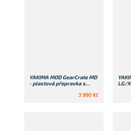
YAKIMA MOD GearCrate MD
YAKI
- plastová přepravka s
LG/XL
víkem
3 990 Kč