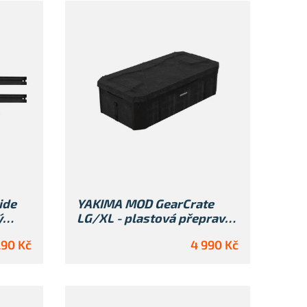
í
p
r
o
d
u
k
t
ů
ide
YAKIMA MOD GearCrate
ý
LG/XL - plastová přepravka
s víkem
290 Kč
4 990 Kč