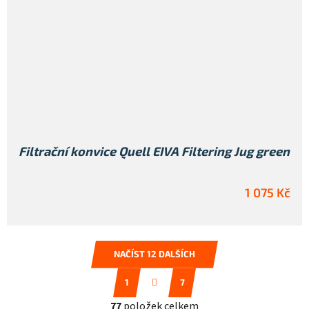
Filtrační konvice Quell EIVA Filtering Jug green
1 075 Kč
NAČÍST 12 DALŠÍCH
S
1
7
t
O
r
77
položek celkem