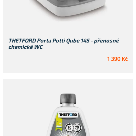
ů
THETFORD Porta Potti Qube 145 - přenosné
chemické WC
1 390 Kč