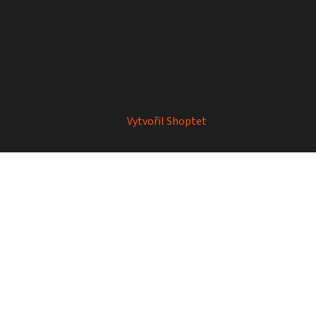
Vytvořil Shoptet
Copyright 2026
Mrkey
. Všechna práva vyhrazena.