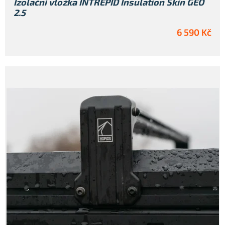
Izolační vložka INTREPID Insulation Skin GEO
2.5
6 590 Kč