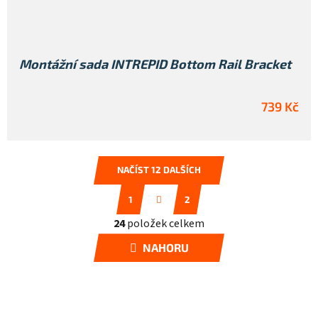
Montážní sada INTREPID Bottom Rail Bracket
739 Kč
NAČÍST 12 DALŠÍCH
S
1
2
t
O
r
24
položek celkem
á
v
n
l
NAHORU
k
á
o
d
v
a
á
c
n