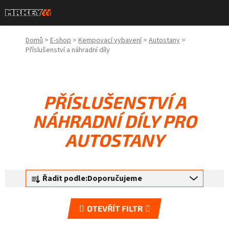
Přejít
na
obsah
Domů
>
E-shop
>
Kempovací vybavení
>
Autostany
>
Příslušenství a náhradní díly
PŘÍSLUŠENSTVÍ A
NÁHRADNÍ DÍLY PRO
AUTOSTANY
Ř
Řadit podle:
Doporučujeme
a
z
OTEVŘÍT FILTR
e
n