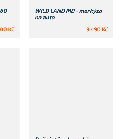
360
WILD LAND MD - markýza
na auto
900 Kč
9 490 Kč