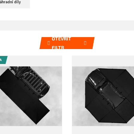
náhradní díly
OTEVŘÍT
FILTR
A