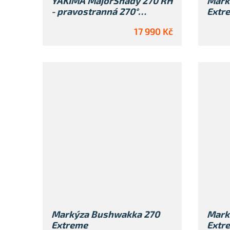
YAKIMA MajorShady 270 RH
Mark
- pravostranná 270°
Extre
markýza na auto
17 990 Kč
Markýza Bushwakka 270
Mark
Extreme
Extr