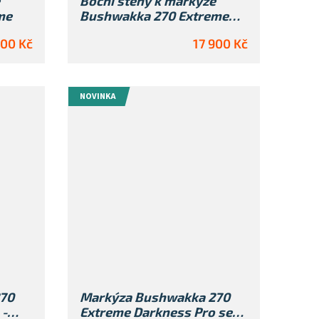
Boční stěny k markýze
me
Bushwakka 270 Extreme
Darkness - SADA
900 Kč
17 900 Kč
NOVINKA
70
Markýza Bushwakka 270
 -
Extreme Darkness Pro se