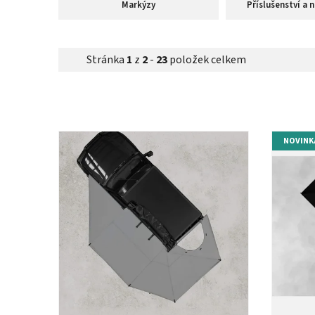
Markýzy
Příslušenství a 
Stránka
1
z
2
-
23
položek celkem
V
NOVINK
ý
p
i
s
p
r
o
d
u