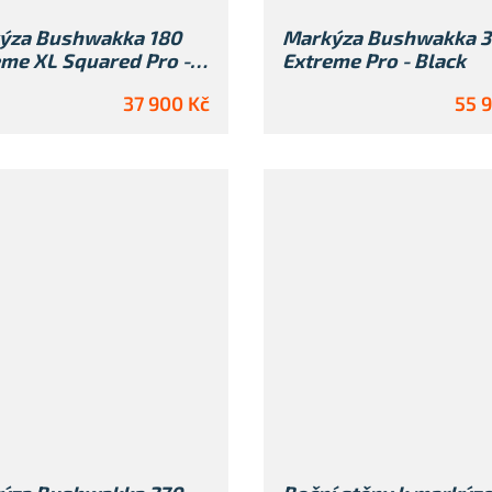
ýza Bushwakka 180
Markýza Bushwakka 
me XL Squared Pro -
Extreme Pro - Black
k
37 900 Kč
55 