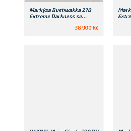
k
t
Markýza Bushwakka 270
Mark
Extreme Darkness se
Extre
ů
vstupem
Blac
38 900 Kč