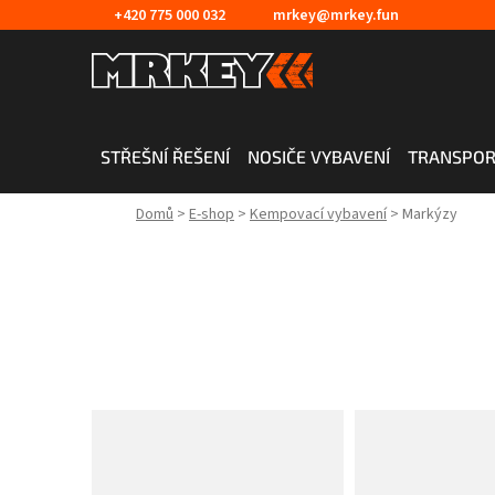
Přejít
+420 775 000 032
mrkey@mrkey.fun
na
obsah
STŘEŠNÍ ŘEŠENÍ
NOSIČE VYBAVENÍ
TRANSPOR
Domů
>
E-shop
>
Kempovací vybavení
>
Markýzy