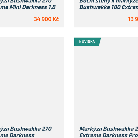
ýza Bushwakka 270
Boční stěny k markýze
me Mini Darkness 1,8
Bushwakka 180 Extre
34 900 Kč
13 
NOVINKA
ýza Bushwakka 270
Markýza Bushwakka 2
eme Darkness
Extreme Darkness Pro