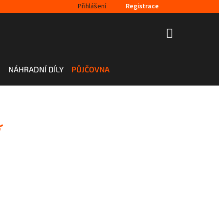
Přihlášení
Registrace
NÁKUPNÍ
KOŠÍK
H
NÁHRADNÍ DÍLY
PŮJČOVNA