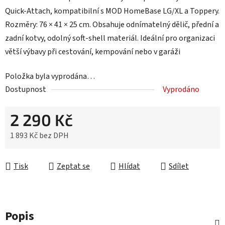
Quick-Attach, kompatibilní s MOD HomeBase LG/XL a Toppery.
Rozměry: 76 × 41 × 25 cm. Obsahuje odnímatelný dělič, přední a
zadní kotvy, odolný soft-shell materiál. Ideální pro organizaci
větší výbavy při cestování, kempování nebo v garáži
Položka byla vyprodána…
Dostupnost
Vyprodáno
2 290 Kč
1 893 Kč bez DPH
Měrná cena:
Tisk
Zeptat se
Hlídat
Sdílet
Popis