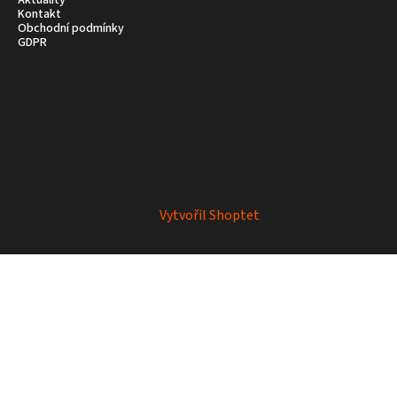
Aktuality
Kontakt
Obchodní podmínky
GDPR
Vytvořil Shoptet
Copyright 2026
Mrkey
. Všechna práva vyhrazena.