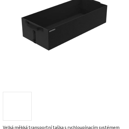
Velká měkká transportní taška s rychloupínacím systémem