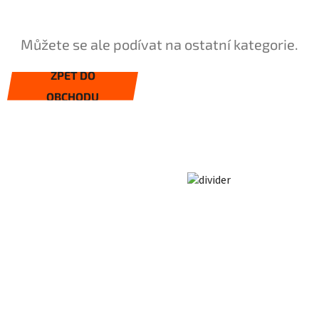
Můžete se ale podívat na ostatní kategorie.
ZPĚT DO
OBCHODU
Z
á
p
a
t
í
SLEDUJTE NÁS
NA SOCIÁLNÍCH