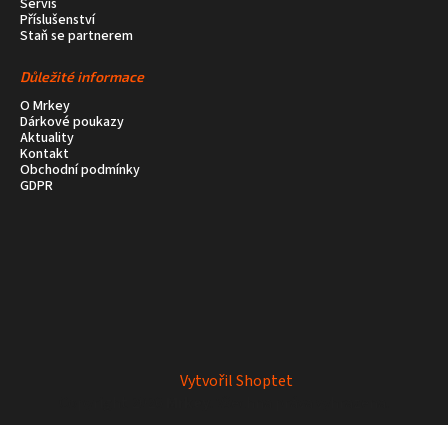
Servis
Příslušenství
Staň se partnerem
Důležité informace
O Mrkey
Dárkové poukazy
Aktuality
Kontakt
Obchodní podmínky
GDPR
Vytvořil Shoptet
Copyright 2026
Mrkey
. Všechna práva vyhrazena.