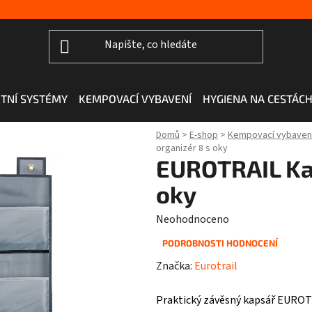
TNÍ SYSTÉMY
KEMPOVACÍ VYBAVENÍ
HYGIENA NA CESTÁC
Domů
>
E-shop
>
Kempovací vybaven
organizér 8 s oky
EUROTRAIL Kap
oky
Průměrné
Neohodnoceno
hodnocení
PODROBNOSTI HODNOCENÍ
produktu
Značka:
Eurotrail
je
0,0
Praktický závěsný kapsář EUROT