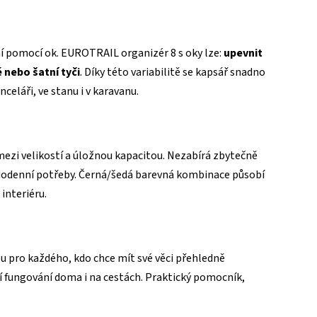
í pomocí ok. EUROTRAIL organizér 8 s oky lze:
upevnit
é nebo šatní tyči
. Díky této variabilitě se kapsář snadno
eláři, ve stanu i v karavanu.
mezi velikostí a úložnou kapacitou. Nezabírá zbytečně
ždodenní potřeby. Černá/šedá barevná kombinace působí
interiéru.
ou pro každého, kdo chce mít své věci přehledně
í fungování doma i na cestách. Praktický pomocník,