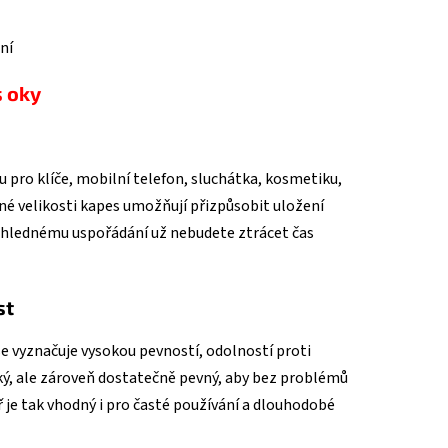
ní
s oky
 pro klíče, mobilní telefon, sluchátka, kosmetiku,
né velikosti kapes umožňují přizpůsobit uložení
ehlednému uspořádání už nebudete ztrácet čas
st
 se vyznačuje vysokou pevností, odolností proti
ký, ale zároveň dostatečně pevný, aby bez problémů
 je tak vhodný i pro časté používání a dlouhodobé