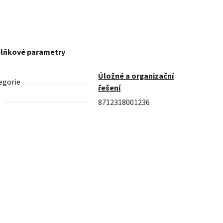
lňkové parametry
Úložné a organizační
egorie
řešení
N
8712318001236