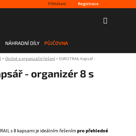
Přihlášení
Registrace
NÁKUPNÍ
KOŠÍK
H
NÁHRADNÍ DÍLY
PŮJČOVNA
í
>
Úložné a organizační řešení
>
EUROTRAIL Kapsář -
sář - organizér 8 s
RAIL s 8 kapsami je ideálním řešením
pro přehledné