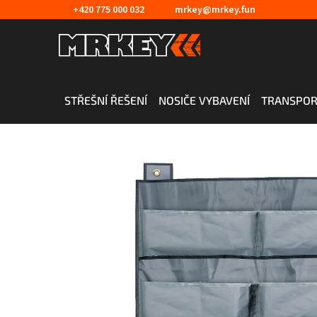
Přejít
+420 775 000 032
mrkey@mrkey.fun
na
obsah
STŘEŠNÍ ŘEŠENÍ
NOSIČE VYBAVENÍ
TRANSPOR