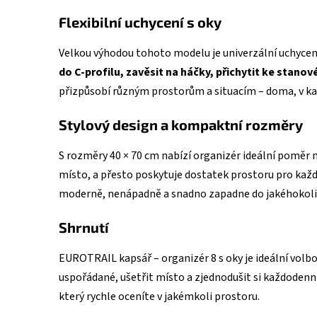
Flexibilní uchycení s oky
Velkou výhodou tohoto modelu je univerzální uchycen
do C-profilu, zavěsit na háčky, přichytit ke stanov
přizpůsobí různým prostorům a situacím – doma, v kanc
Stylový design a kompaktní rozměry
S rozměry 40 × 70 cm nabízí organizér ideální poměr 
místo, a přesto poskytuje dostatek prostoru pro ka
moderně, nenápadně a snadno zapadne do jakéhokoli 
Shrnutí
EUROTRAIL kapsář – organizér 8 s oky je ideální volb
uspořádané, ušetřit místo a zjednodušit si každodenn
který rychle oceníte v jakémkoli prostoru.