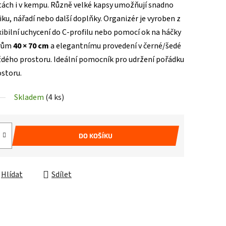
ách i v kempu. Různě velké kapsy umožňují snadno
ku, nářadí nebo další doplňky. Organizér je vyroben z
xibilní uchycení do C-profilu nebo pomocí ok na háčky
ěrům
40 × 70 cm
a elegantnímu provedení v černé/šedé
aždého prostoru. Ideální pomocník pro udržení pořádku
ostoru.
Skladem
(4 ks)
DO KOŠÍKU
Hlídat
Sdílet