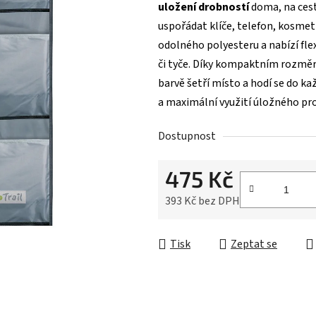
z
uložení drobností
doma, na cest
5
uspořádat klíče, telefon, kosmeti
hvězdiček.
odolného polyesteru a nabízí fle
či tyče. Díky kompaktním rozm
barvě šetří místo a hodí se do k
a maximální využití úložného pr
Dostupnost
475 Kč
393 Kč bez DPH
Měrná cena:
Tisk
Zeptat se