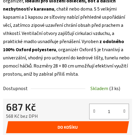
organizér,
ideální pro uložení oblečení, bot a dalších
nezbytností v karavanu
, chatě nebo doma. S 5 velkými
kapsami a 1 kapsou ze síťoviny nabízí přehledné uspořádání
věcí, zatímco zipové uzavření chrání obsah před prachem a
vlhkostí. Ventilační otvory zajišťují cirkulaci vzduchu, a
praktické madlo usnadňuje přenášení. Vyroben
z odolného
100% Oxford polyesteru
, organizér Oxford S je trvanlivý a
univerzální, vhodný pro uchycení do kedrové lišty, tunelu nebo
pomocí háčků. Rozměry 28 × 80 cm umožňují efektivní využití
prostoru, aniž by zabíral příliš místa.
Dostupnost
Skladem
(3 ks)
687 Kč
568 Kč bez DPH
Měrná cena:
DO KOŠÍKU