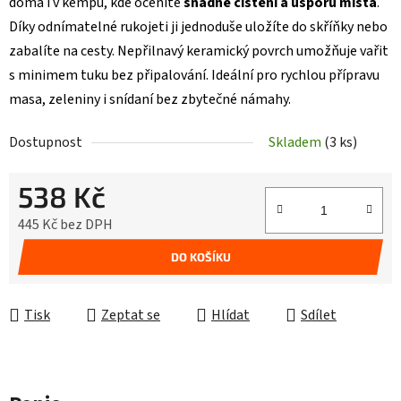
doma i v kempu, kde oceníte
snadné čištění a úsporu místa
.
Díky odnímatelné rukojeti ji jednoduše uložíte do skříňky nebo
zabalíte na cesty. Nepřilnavý keramický povrch umožňuje vařit
s minimem tuku bez připalování. Ideální pro rychlou přípravu
masa, zeleniny i snídaní bez zbytečné námahy.
Dostupnost
Skladem
(3 ks)
538 Kč
445 Kč bez DPH
Měrná cena:
DO KOŠÍKU
Tisk
Zeptat se
Hlídat
Sdílet