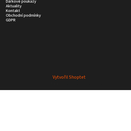
Dárkové poukazy
Aktuality
Kontakt
Obchodní podmínky
GDPR
Vytvořil Shoptet
Copyright 2026
Mrkey
. Všechna práva vyhrazena.