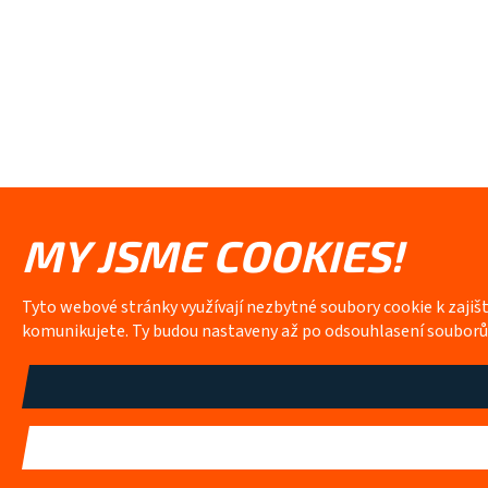
MY JSME COOKIES!
Tyto webové stránky využívají nezbytné soubory cookie k zajiš
komunikujete. Ty budou nastaveny až po odsouhlasení soubor