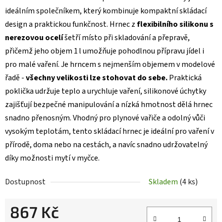
ideálním společníkem, který kombinuje kompaktní skládací
design a praktickou funkčnost. Hrnec z
flexibilního silikonu s
nerezovou ocelí
šetří místo při skladování a přepravě,
přičemž jeho objem 1 l umožňuje pohodlnou přípravu jídel i
pro malé vaření. Je hrncem s nejmenším objemem v modelové
řadě -
všechny velikosti lze stohovat do sebe.
Praktická
poklička udržuje teplo a urychluje vaření, silikonové úchytky
zajišťují bezpečné manipulování a nízká hmotnost dělá hrnec
snadno přenosným. Vhodný pro plynové vařiče a odolný vůči
vysokým teplotám, tento skládací hrnec je ideální pro vaření v
přírodě, doma nebo na cestách, a navíc snadno udržovatelný
díky možnosti mytí v myčce.
Dostupnost
Skladem
(4 ks)
867 Kč