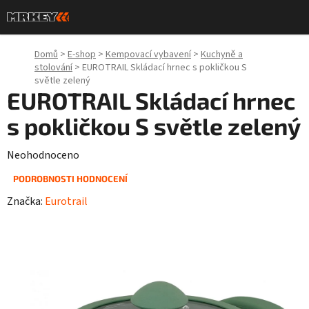
Přejít
na
obsah
Domů
>
E-shop
>
Kempovací vybavení
>
Kuchyně a
stolování
>
EUROTRAIL Skládací hrnec s pokličkou S
světle zelený
EUROTRAIL Skládací hrnec
s pokličkou S světle zelený
Průměrné
Neohodnoceno
hodnocení
PODROBNOSTI HODNOCENÍ
produktu
Značka:
Eurotrail
je
0,0
z
5
hvězdiček.