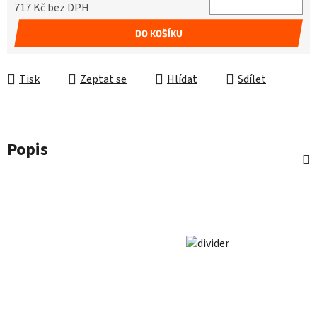
717 Kč bez DPH
Měrná cena:
DO KOŠÍKU
Tisk
Zeptat se
Hlídat
Sdílet
Popis
Z
á
p
a
t