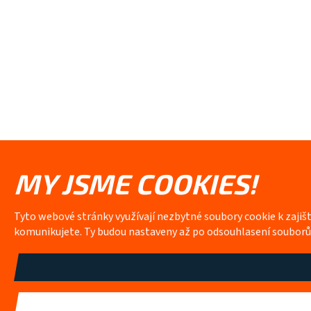
MY JSME COOKIES!
Tyto webové stránky využívají nezbytné soubory cookie k zajiš
komunikujete. Ty budou nastaveny až po odsouhlasení soubor