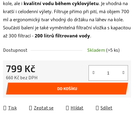
kole, ale i
kvalitní vodu během cyklovýletu
. Je vhodná na
kratší i celodenní výlety. Filtruje přímo při pití, má objem 700
ml a ergonomický tvar vhodný do držáku na láhev na kole.
Součástí balení je také vyměnitelná filtrační vložka s kapacitou
až 300 filtrací -
200 litrů filtrované vody
.
Dostupnost
Skladem
(>5 ks)
799 Kč
660 Kč bez DPH
Měrná cena:
DO KOŠÍKU
Tisk
Zeptat se
Hlídat
Sdílet