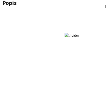
Popis
Z
á
p
a
t
í
SLEDUJTE NÁS
NA SOCIÁLNÍCH
SÍTÍCH