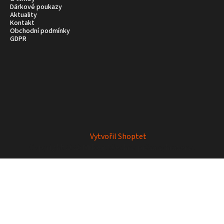
Dárkové poukazy
Aktuality
Kontakt
Obchodní podmínky
GDPR
Vytvořil Shoptet
Copyright 2026
Mrkey
. Všechna práva vyhrazena.