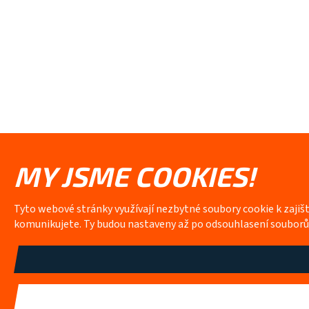
MY JSME COOKIES!
Tyto webové stránky využívají nezbytné soubory cookie k zajiš
komunikujete. Ty budou nastaveny až po odsouhlasení soubor