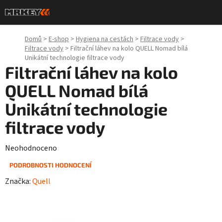
Přejít
na
obsah
Domů
>
E-shop
>
Hygiena na cestách
>
Filtrace vody
>
Filtrace vody
>
Filtrační láhev na kolo QUELL Nomad bílá
Unikátní technologie filtrace vody
Filtrační láhev na kolo
QUELL Nomad bílá
Unikátní technologie
filtrace vody
Průměrné
Neohodnoceno
hodnocení
PODROBNOSTI HODNOCENÍ
produktu
Značka:
Quell
je
0,0
z