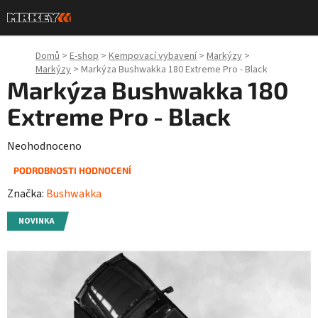
Přejít
na
obsah
Domů
>
E-shop
>
Kempovací vybavení
>
Markýzy
>
Markýzy
>
Markýza Bushwakka 180 Extreme Pro - Black
Markýza Bushwakka 180
Extreme Pro - Black
Průměrné
Neohodnoceno
hodnocení
PODROBNOSTI HODNOCENÍ
produktu
Značka:
Bushwakka
je
0,0
NOVINKA
z
5
hvězdiček.