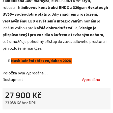
samonosná 180° markýza
, která nabízí
8 m² krytí
,
robustní
hliníkovou konstrukci ENDO
a
320gsm Hexatough
UV50+ voděodolné plátno
. Díky
snadnému rozložení,
vestavěnému LED osvětlení a integrovaným nohám
je
ideální volbou pro
každé dobrodružství
. Její
design je
přizpůsobený i pro vozidla s kufrem otevíraným nahoru
,
což umožňuje pohodlný přístup do zavazadlového prostoru i
při rozložené markýze.
Naskladnění :
březen/duben 2026
Položka byla vyprodána…
Dostupnost
Vyprodáno
27 900 Kč
23 058 Kč bez DPH
Měrná cena: