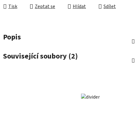
Tisk
Zeptat se
Hlídat
Sdílet
Popis
Související soubory (2)
Z
á
p
a
t
í