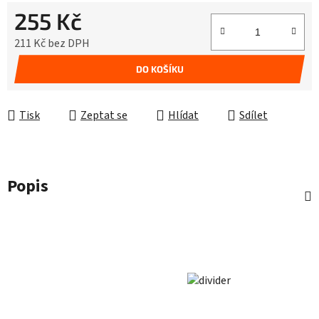
255 Kč
211 Kč bez DPH
Měrná cena:
DO KOŠÍKU
Tisk
Zeptat se
Hlídat
Sdílet
Popis
Z
á
p