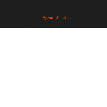
Vytvořil Shoptet
Copyright 2026
Mrkey
. Všechna práva vyhrazena.