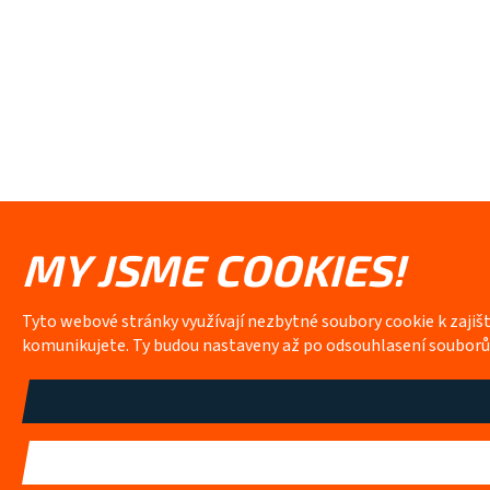
MY JSME COOKIES!
Tyto webové stránky využívají nezbytné soubory cookie k zajiš
komunikujete. Ty budou nastaveny až po odsouhlasení soubor