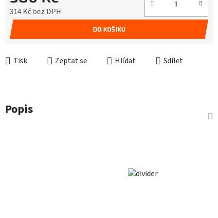
314 Kč bez DPH
Měrná cena:
DO KOŠÍKU
Tisk
Zeptat se
Hlídat
Sdílet
Popis
Z
á
p
a