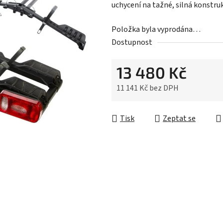
z
uchycení na tažné, silná konstru
5
hvězdiček.
Položka byla vyprodána…
Dostupnost
13 480 Kč
11 141 Kč bez DPH
Měrná cena:
Tisk
Zeptat se