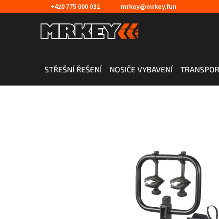
Přejít
+420 775 000 032
mrkey@mrkey.fun
na
obsah
STŘEŠNÍ ŘEŠENÍ
NOSIČE VYBAVENÍ
TRANSPOR