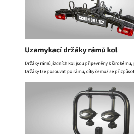
Uzamykací držáky rámů kol
Držáky rámů jízdních kol jsou připevněny k širokému
Držáky lze posouvat po rámu, díky čemuž se přizpůsob