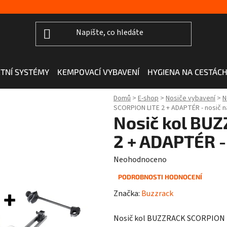
TNÍ SYSTÉMY
KEMPOVACÍ VYBAVENÍ
HYGIENA NA CESTÁC
Domů
>
E-shop
>
Nosiče vybavení
>
N
SCORPION LITE 2 + ADAPTÉR - nosič na
Nosič kol BU
2 + ADAPTÉR - 
Průměrné
Neohodnoceno
hodnocení
PODROBNOSTI HODNOCENÍ
produktu
Značka:
Buzzrack
je
0,0
Nosič kol BUZZRACK SCORPION 