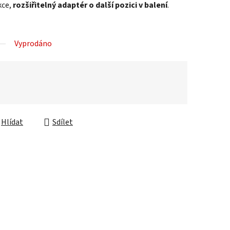
kce,
rozšiřitelný adaptér o další pozici v balení
.
Vyprodáno
Hlídat
Sdílet