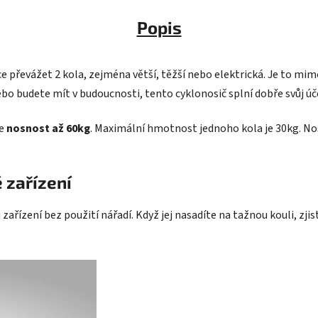
Popis
e převážet 2 kola, zejména větší, těžší nebo elektrická. Je to mi
ebo budete mít v budoucnosti, tento cyklonosič splní dobře svůj úč
je
nosnost až 60kg
. Maximální hmotnost jednoho kola je 30kg. No
 zařízení
ízení bez použití nářadí. Když jej nasadíte na tažnou kouli, zjist