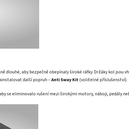
čně dlouhé, aby bezpečně obepínaly široké ráfky. Držáky kol jsou 
instalovat další popruh –
Anti Sway Kit
(volitelné příslušenství).
aby se eliminovalo rušení mezi širokými motory, náboji, pedály neb