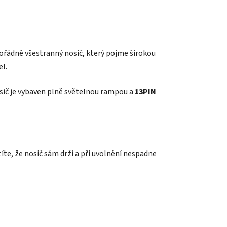
mořádně všestranný nosič, který pojme širokou
el.
sič je vybaven plně světelnou rampou a
13PIN
íte, že nosič sám drží a při uvolnění nespadne