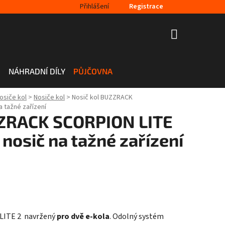
Přihlášení
Registrace
NÁKUPNÍ
KOŠÍK
H
NÁHRADNÍ DÍLY
PŮJČOVNA
osiče kol
>
Nosiče kol
>
Nosič kol BUZZRACK
 tažné zařízení
ZZRACK SCORPION LITE
nosič na tažné zařízení
LITE 2 navržený
pro dvě e-kola
. Odolný systém