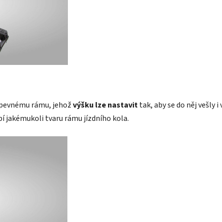
, pevnému rámu, jehož
výšku lze nastavit
tak, aby se do něj vešly i
í jakémukoli tvaru rámu jízdního kola.