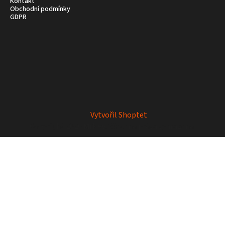
Kontakt
Obchodní podmínky
GDPR
Vytvořil Shoptet
Copyright 2026
Mrkey
. Všechna práva vyhrazena.