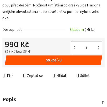
obuv před deštěm. Možnost umístění do drážky SideTrack na
vnějším obvodu stanu nebo zavěšení za pomoci nylonového
oka.
Dostupnost
Skladem
(>5 ks)
990 Kč
818 Kč bez DPH
Měrná cena:
DO KOŠÍKU
Tisk
Zeptat se
Hlídat
Sdílet
Popis