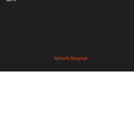
GDPR
Vytvořil Shoptet
Copyright 2026
Mrkey
. Všechna práva vyhrazena.