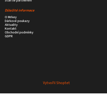
Staň se partnerem
Důležité informace
O Mrkey
Dárkové poukazy
Aktuality
Kontakt
Obchodní podmínky
GDPR
Vytvořil Shoptet
Copyright 2026
Mrkey
. Všechna práva vyhrazena.