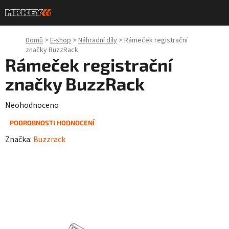
Přejít
na
obsah
Domů
>
E-shop
>
Náhradní díly
>
Rámeček registrační
značky BuzzRack
Rámeček registrační
značky BuzzRack
Průměrné
Neohodnoceno
hodnocení
PODROBNOSTI HODNOCENÍ
produktu
Značka:
Buzzrack
je
0,0
z
5
hvězdiček.