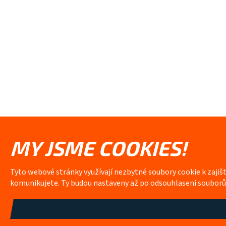
MY JSME COOKIES!
Tyto webové stránky využívají nezbytné soubory cookie k zajiš
komunikujete. Ty budou nastaveny až po odsouhlasení soubor