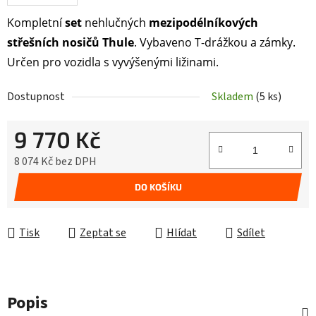
Kompletní
set
nehlučných
mezipodélníkových
střešních nosičů Thule
. Vybaveno T-drážkou a zámky.
Určen pro vozidla s vyvýšenými ližinami.
Dostupnost
Skladem
(5 ks)
9 770 Kč
8 074 Kč bez DPH
Měrná cena:
DO KOŠÍKU
Tisk
Zeptat se
Hlídat
Sdílet
Popis