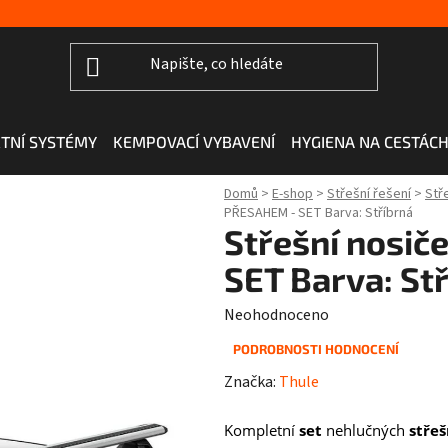
TNÍ SYSTÉMY
KEMPOVACÍ VYBAVENÍ
HYGIENA NA CESTÁC
Domů
>
E-shop
>
Střešní řešení
>
Stř
PŘESAHEM - SET Barva: Stříbrná
Střešní nosi
SET Barva: St
Průměrné
Neohodnoceno
hodnocení
PODROBNOSTI HODNOCENÍ
produktu
Značka:
Thule
je
0,0
Kompletní
set
nehlučných
stře