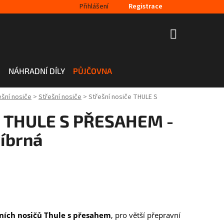
Přihlášení
Registrace
NÁKUPNÍ
KOŠÍK
H
NÁHRADNÍ DÍLY
PŮJČOVNA
ešní nosiče
>
Střešní nosiče
>
Střešní nosiče THULE S
če THULE S PŘESAHEM -
říbrná
šních nosičů Thule s přesahem
, pro větší přepravní