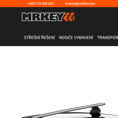
Přejít
+420 775 000 032
mrkey@mrkey.fun
na
obsah
STŘEŠNÍ ŘEŠENÍ
NOSIČE VYBAVENÍ
TRANSPOR