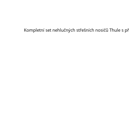
Kompletní set nehlučných střešních nosičů Thule s p
Z
á
p
a
SLEDUJTE
t