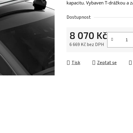
z
kapacitu. Vybaven T-drážkou a 
5
hvězdiček.
Dostupnost
8 070 Kč
6 669 Kč bez DPH
Měrná cena:
Tisk
Zeptat se