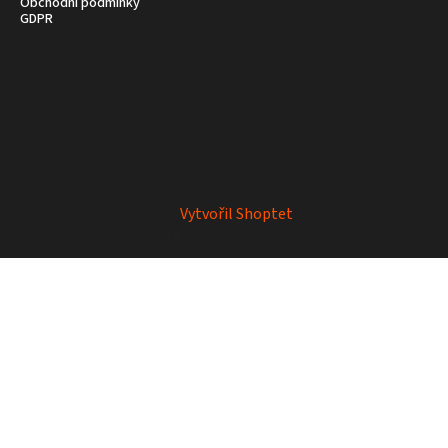
Obchodní podmínky
GDPR
Vytvořil Shoptet
Copyright 2026
Mrkey
. Všechna práva vyhrazena.