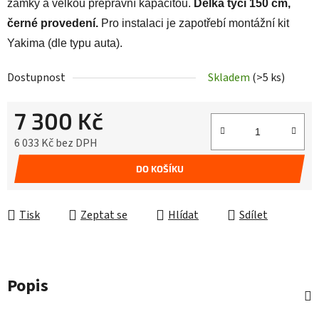
zámky a velkou přepravní kapacitou.
Délka tyčí 150 cm,
černé provedení.
Pro instalaci je zapotřebí montážní kit
Yakima (dle typu auta).
Dostupnost
Skladem
(>5 ks)
7 300 Kč
6 033 Kč bez DPH
Měrná cena:
DO KOŠÍKU
Tisk
Zeptat se
Hlídat
Sdílet
Popis