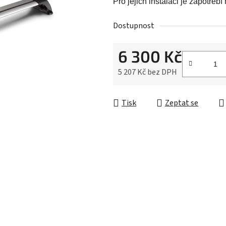
Pro jejich instalaci je zapotřebí
hvězdiček.
Dostupnost
6 300 Kč
5 207 Kč bez DPH
Měrná cena:
Tisk
Zeptat se