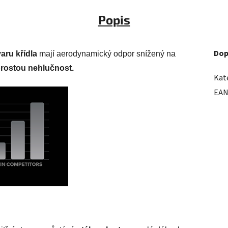
Popis
Dop
varu křídla
mají aerodynamický odpor snížený na
rostou nehlučnost.
Kat
EA