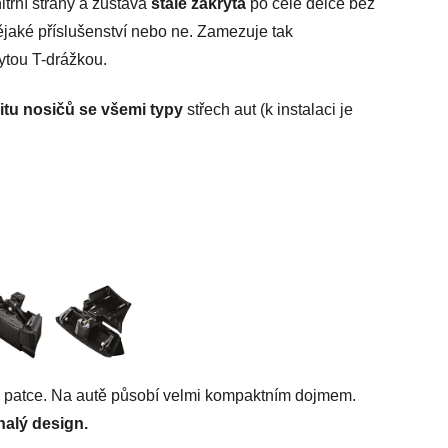
itřní strany a zůstává
stále zakryta
po celé délce bez
jaké příslušenství nebo ne. Zamezuje tak
ytou T-drážkou.
itu nosičů se všemi typy
střech aut (k instalaci je
 patce. Na autě působí velmi kompaktním dojmem.
alý design.