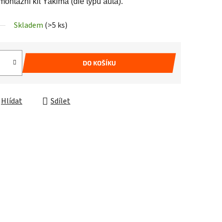
 montážní kit Yakima (dle typu auta).
Skladem
(>5 ks)
DO KOŠÍKU
Hlídat
Sdílet