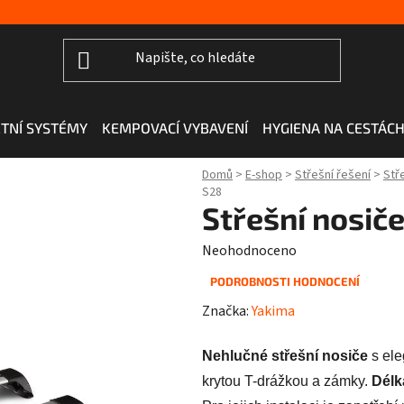
TNÍ SYSTÉMY
KEMPOVACÍ VYBAVENÍ
HYGIENA NA CESTÁC
Domů
>
E-shop
>
Střešní řešení
>
Stř
S28
Střešní nosič
Průměrné
Neohodnoceno
hodnocení
PODROBNOSTI HODNOCENÍ
produktu
Značka:
Yakima
je
0,0
Nehlučné střešní nosiče
s ele
z
krytou T-drážkou a zámky.
Délk
5