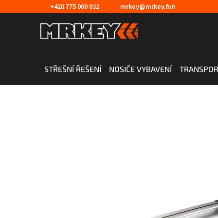
Přejít
+420 775 000 032
mrkey@mrkey.fun
na
obsah
STŘEŠNÍ ŘEŠENÍ
NOSIČE VYBAVENÍ
TRANSPOR