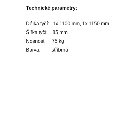
Technické parametry:
Délka tyčí
: 1x 1100
mm, 1x 1150 mm
Šířka tyčí
:
85 mm
Nosnost
:
75 kg
Barva
: stříbrná
Z
á
p