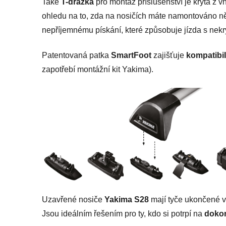
Také
T-drážka
pro montáž příslušenství je kryta z vn
ohledu na to, zda na nosičích máte namontováno ně
nepříjemnému pískání, které způsobuje jízda s nekr
Patentovaná patka
SmartFoot
zajišťuje
kompatibil
zapotřebí montážní kit Yakima).
Uzavřené nosiče
Yakima S28
mají tyče ukončené v
Jsou ideálním řešením pro ty, kdo si potrpí na
dokon