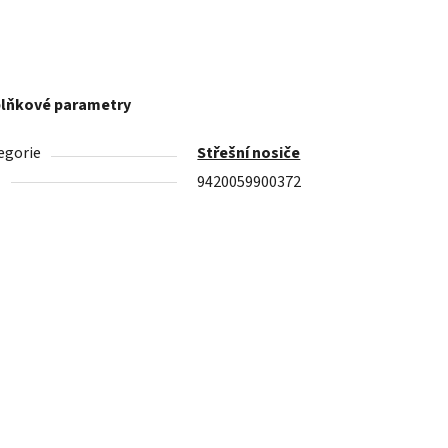
lňkové parametry
egorie
Střešní nosiče
N
9420059900372