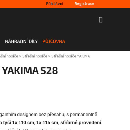
Přihlášení
Registrace
NÁKUPNÍ
KOŠÍK
H
NÁHRADNÍ DÍLY
PŮJČOVNA
ešní nosiče
>
Střešní nosiče
>
Střešní nosiče YAKIMA
e YAKIMA S28
gantním designem bez přesahu, s permanentně
a tyčí 1x 110 cm, 1x 115 cm, stříbrné provedení
.