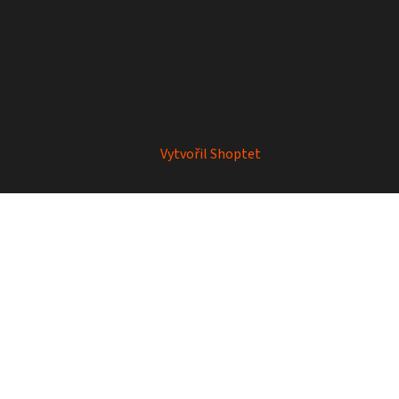
Vytvořil Shoptet
Copyright 2026
Mrkey
. Všechna práva vyhrazena.