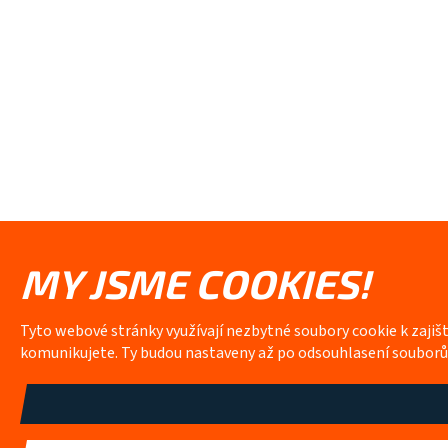
MY JSME COOKIES!
Tyto webové stránky využívají nezbytné soubory cookie k zajiš
komunikujete. Ty budou nastaveny až po odsouhlasení soubor