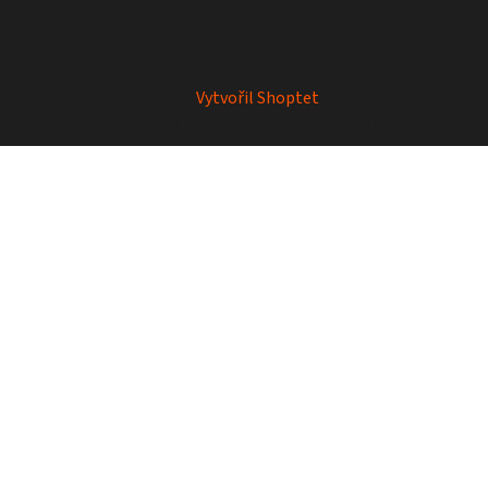
Vytvořil Shoptet
Copyright 2026
Mrkey
. Všechna práva vyhrazena.