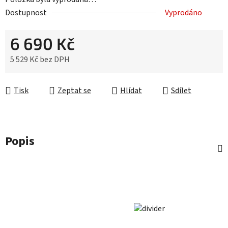
Dostupnost
Vyprodáno
6 690 Kč
5 529 Kč bez DPH
Měrná cena:
Tisk
Zeptat se
Hlídat
Sdílet
Popis
Z
á