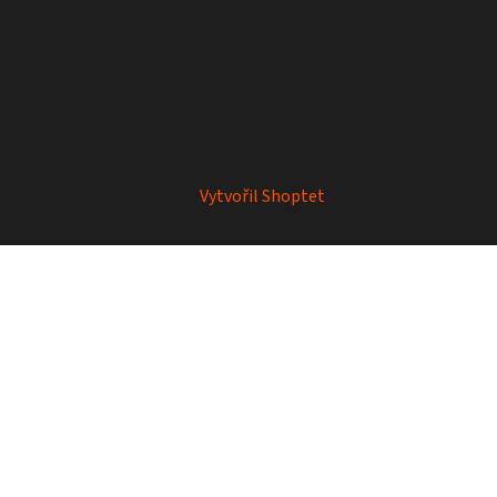
Vytvořil Shoptet
Copyright 2026
Mrkey
. Všechna práva vyhrazena.