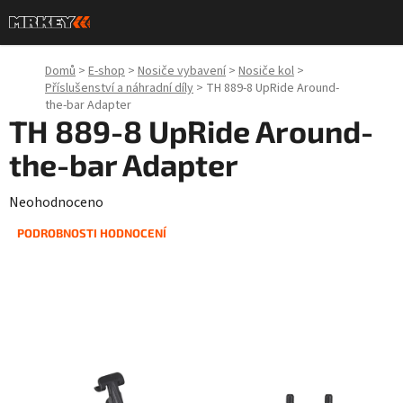
Přejít
na
obsah
Domů
>
E-shop
>
Nosiče vybavení
>
Nosiče kol
>
Příslušenství a náhradní díly
>
TH 889-8 UpRide Around-
the-bar Adapter
TH 889-8 UpRide Around-
the-bar Adapter
Průměrné
Neohodnoceno
hodnocení
PODROBNOSTI HODNOCENÍ
produktu
je
0,0
z
5
hvězdiček.