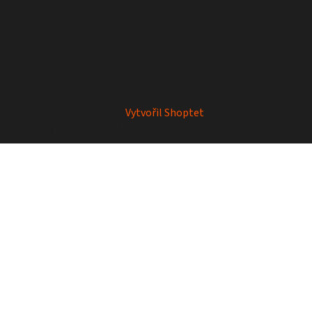
Vytvořil Shoptet
Copyright 2026
Mrkey
. Všechna práva vyhrazena.