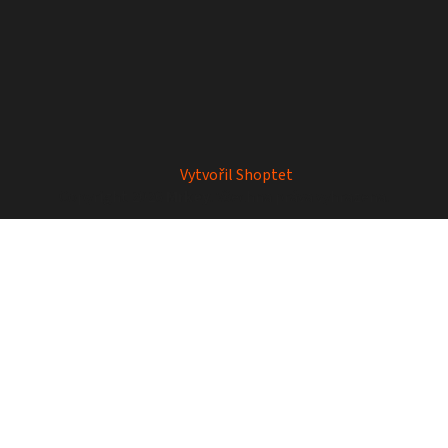
Vytvořil Shoptet
Copyright 2026
Mrkey
. Všechna práva vyhrazena.