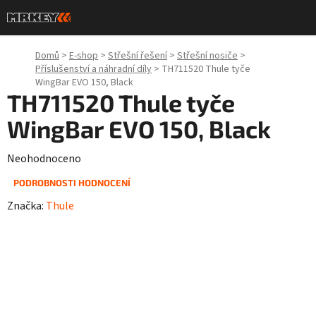
Přejít
na
obsah
Domů
>
E-shop
>
Střešní řešení
>
Střešní nosiče
>
Příslušenství a náhradní díly
>
TH711520 Thule tyče
WingBar EVO 150, Black
TH711520 Thule tyče
WingBar EVO 150, Black
Průměrné
Neohodnoceno
hodnocení
PODROBNOSTI HODNOCENÍ
produktu
Značka:
Thule
je
0,0
z
5
hvězdiček.