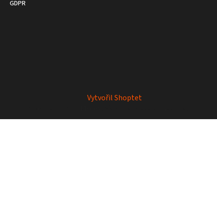
GDPR
Vytvořil Shoptet
Copyright 2026
Mrkey
. Všechna práva vyhrazena.