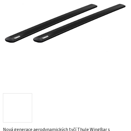
Nová generace aerodynamických tyčí Thule WingBar s