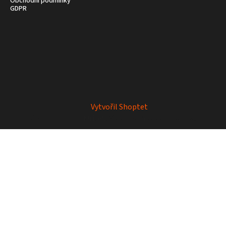
Obchodní podmínky
GDPR
Vytvořil Shoptet
Copyright 2026
Mrkey
. Všechna práva vyhrazena.