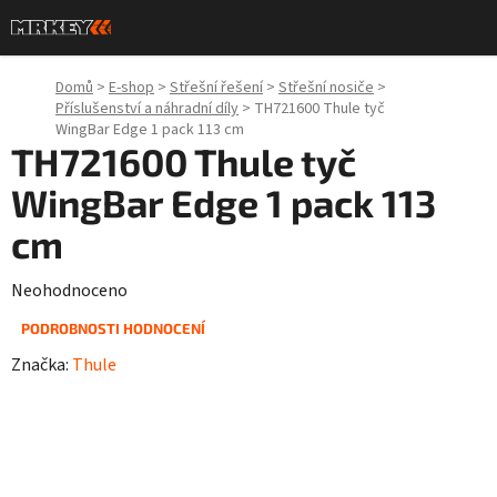
Přejít
na
obsah
Domů
>
E-shop
>
Střešní řešení
>
Střešní nosiče
>
Příslušenství a náhradní díly
>
TH721600 Thule tyč
WingBar Edge 1 pack 113 cm
TH721600 Thule tyč
WingBar Edge 1 pack 113
cm
Průměrné
Neohodnoceno
hodnocení
PODROBNOSTI HODNOCENÍ
produktu
Značka:
Thule
je
0,0
z
5