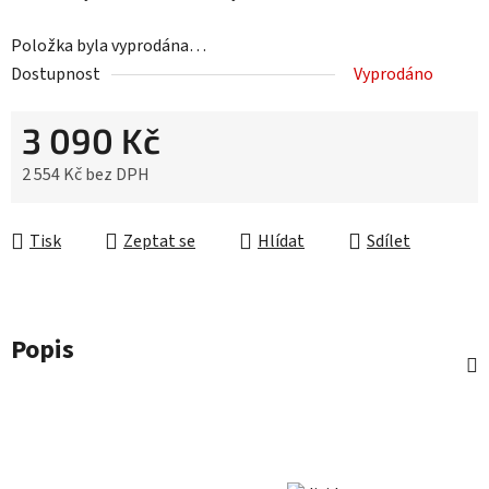
Položka byla vyprodána…
Dostupnost
Vyprodáno
3 090 Kč
2 554 Kč bez DPH
Měrná cena:
Tisk
Zeptat se
Hlídat
Sdílet
Popis
Z