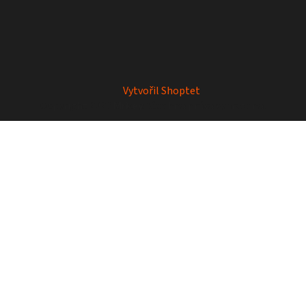
Vytvořil Shoptet
Copyright 2026
Mrkey
. Všechna práva vyhrazena.