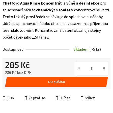
Thetford Aqua Rinse koncentrát
je
vůně a desinfekce
pro
splachovací nádrže
chemických toalet
v koncentrované verzi.
Tento tekutý prostředek se dávkuje do splachovací nádoby.
Udržuje splachovací nádobu čistou, bez usazenin, s příjemnou
levandulovou vůní. Koncentrované balení obsahuje stejný
počet dávek jako 1,5l láhev.
Dostupnost
Skladem
(>5 ks)
285 Kč
236 Kč bez DPH
Měrná cena:
DO KOŠÍKU
Tisk
Zeptat se
Hlídat
Sdílet