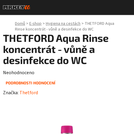
Přejít
na
obsah
Domů
>
E-shop
>
Hygiena na cestách
>
THETFORD Aqua
Rinse koncentrát - vůně a desinfekce do WC
THETFORD Aqua Rinse
koncentrát - vůně a
desinfekce do WC
Průměrné
Neohodnoceno
hodnocení
PODROBNOSTI HODNOCENÍ
produktu
Značka:
Thetford
je
0,0
z
5
hvězdiček.