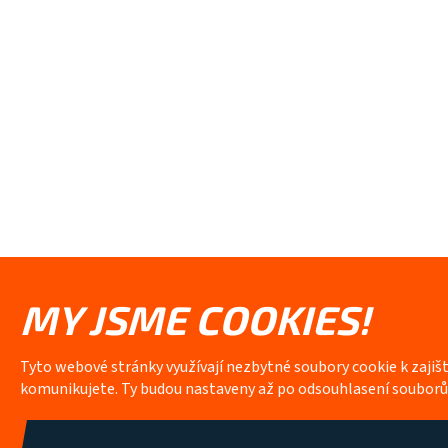
MY JSME COOKIES!
Tyto webové stránky využívají nezbytné soubory cookie k zajiš
komunikujete. Ty budou nastaveny až po odsouhlasení soubor