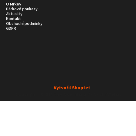
O Mrkey
Dárkové poukazy
Aktuality
Kontakt
Obchodní podmínky
GDPR
Vytvořil Shoptet
Copyright 2026
Mrkey
. Všechna práva vyhrazena.