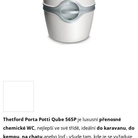
Thetford
P
orta Potti Qube 565P
je luxusní
přenosné
chemické WC
, nejlepší ve své třídě, ideální
do karavanu
,
do
kempu
,
na chatu
anebo loď - všude tam, kde je se vyžaduje