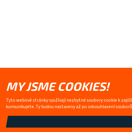
MY JSME COOKIES!
Tyto webové stránky využívají nezbytné soubory cookie k zajiš
komunikujete. Ty budou nastaveny až po odsouhlasení soubor