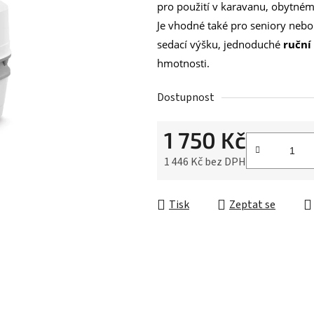
z
pro použití v karavanu, obytném
5
Je vhodné také pro seniory nebo
hvězdiček.
sedací výšku, jednoduché
ruční
hmotnosti.
Dostupnost
1 750 Kč
1 446 Kč bez DPH
Měrná cena:
Tisk
Zeptat se