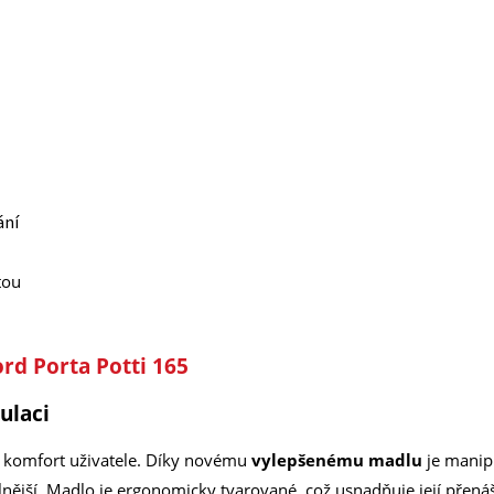
ání
tou
rd Porta Potti 165
ulaci
a komfort uživatele. Díky novému
vylepšenému madlu
je manip
ější. Madlo je ergonomicky tvarované, což usnadňuje její přenáš