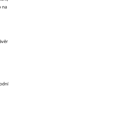
o na
ávěr
podní