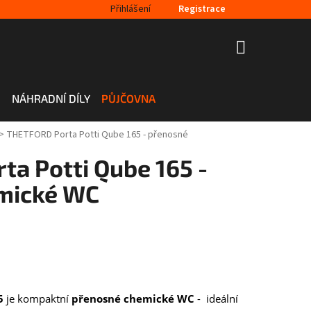
Přihlášení
Registrace
NÁKUPNÍ
KOŠÍK
H
NÁHRADNÍ DÍLY
PŮJČOVNA
>
THETFORD Porta Potti Qube 165 - přenosné
a Potti Qube 165 -
mické WC
5
je kompaktní
přenosné chemické WC
- ideální