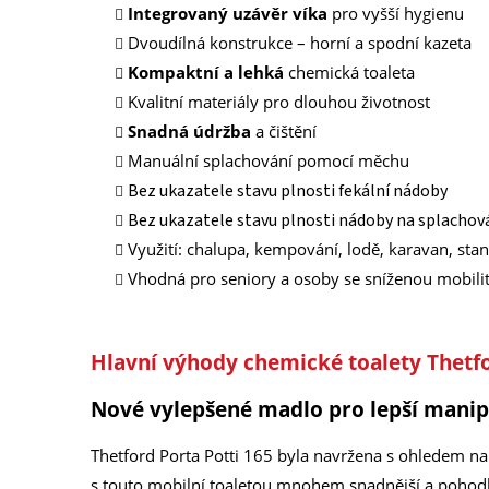
Integrovaný uzávěr víka
pro vyšší hygienu
Dvoudílná konstrukce – horní a spodní kazeta
Kompaktní a lehká
chemická toaleta
Kvalitní materiály pro dlouhou životnost
Snadná údržba
a čištění
Manuální splachování pomocí měchu
Bez ukazatele stavu plnosti fekální nádoby
Bez ukazatele stavu plnosti nádoby na splachov
Využití: chalupa, kempování, lodě, karavan, stan
Vhodná pro seniory a osoby se sníženou mobili
Hlavní výhody chemické toalety Thetfo
Nové vylepšené madlo pro lepší manip
Thetford Porta Potti 165 byla navržena s ohledem n
s touto mobilní toaletou mnohem snadnější a pohodln