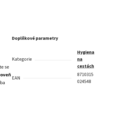
Doplňkové parametry
Hygiena
Kategorie
na
cestách
te se
8710315
roveň
EAN
024548
eba