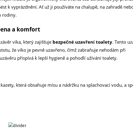
nést k vyprázdnění. Ať už ji používáte na chalupě, na zahradě neb
 rodiny.
iena a komfort
věr víka, který zajišťuje
bezpečné uzavření toalety
. Tento uz
stotu, že víko je pevně uzavřeno, čímž zabraňuje nehodám při
ávěru přispívá k lepší hygieně a pohodlí užívání toalety.
ní kazety, která obsahuje mísu a nádržku na splachovací vodu, a s