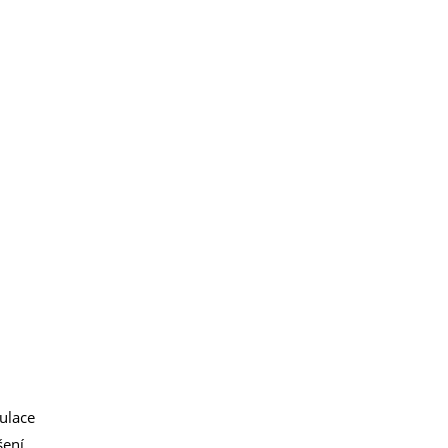
ulace
ení,