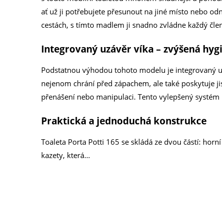
ať už ji potřebujete přesunout na jiné místo nebo od
cestách, s tímto madlem ji snadno zvládne každý člen
Integrovaný uzávěr víka – zvýšená hyg
Podstatnou výhodou tohoto modelu je integrovaný uzá
nejenom chrání před zápachem, ale také poskytuje ji
přenášení nebo manipulaci. Tento vylepšený systém uz
Praktická a jednoduchá konstrukce
Toaleta Porta Potti 165 se skládá ze dvou částí: hor
kazety, která…