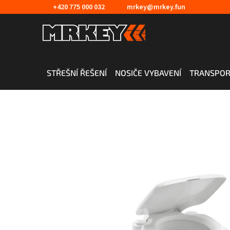
Přejít
+420 775 000 032
mrkey@mrkey.fun
na
obsah
STŘEŠNÍ ŘEŠENÍ
NOSIČE VYBAVENÍ
TRANSPOR