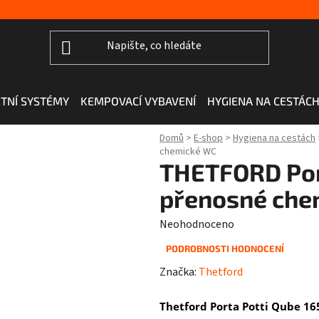
TNÍ SYSTÉMY
KEMPOVACÍ VYBAVENÍ
HYGIENA NA CESTÁC
Domů
>
E-shop
>
Hygiena na cestách
chemické WC
THETFORD Port
přenosné che
Průměrné
Neohodnoceno
hodnocení
PODROBNOSTI HODNOCENÍ
produktu
Značka:
Thetford
je
0,0
Thetford Porta Potti Qube 16