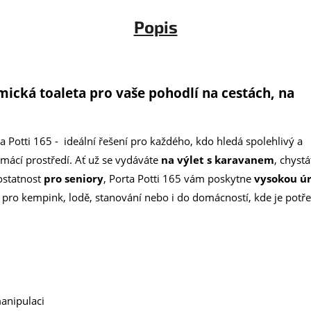
Popis
mická toaleta pro vaše pohodlí na cestách, na
a Potti 165 - ideální řešení pro každého, kdo hledá spolehlivý a
omácí prostředí. Ať už se vydáváte
na výlet s karavanem
, chystá
ostatnost
pro seniory
, Porta Potti 16
5 vám poskytne
vysokou ú
í pro
kempink, lodě, stanování nebo i do domácností, kde je potř
anipulaci