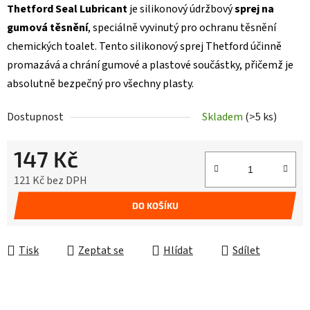
Thetford Seal Lubricant
je silikonový údržbový
sprej na
gumová těsnění
, speciálně vyvinutý pro ochranu těsnění
chemických toalet. Tento silikonový sprej Thetford účinně
promazává a chrání gumové a plastové součástky, přičemž je
absolutně bezpečný pro všechny plasty.
Dostupnost
Skladem
(>5 ks)
147 Kč
121 Kč bez DPH
Měrná cena:
DO KOŠÍKU
Tisk
Zeptat se
Hlídat
Sdílet