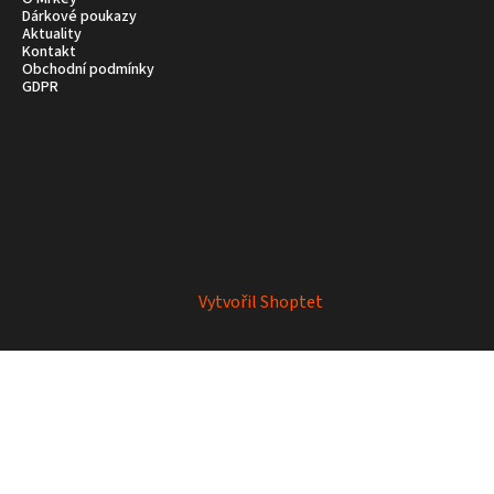
Dárkové poukazy
Aktuality
Kontakt
Obchodní podmínky
GDPR
Vytvořil Shoptet
Copyright 2026
Mrkey
. Všechna práva vyhrazena.