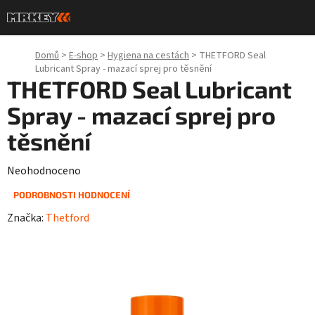
Přejít
na
obsah
Domů
>
E-shop
>
Hygiena na cestách
>
THETFORD Seal
Lubricant Spray - mazací sprej pro těsnění
THETFORD Seal Lubricant
Spray - mazací sprej pro
těsnění
Průměrné
Neohodnoceno
hodnocení
PODROBNOSTI HODNOCENÍ
produktu
Značka:
Thetford
je
0,0
z
5
hvězdiček.