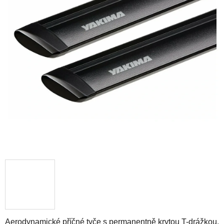
Aerodynamické příčné tyče s permanentně krytou T-drážkou.