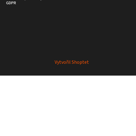
GDPR
Vytvořil Shoptet
Copyright 2026
Mrkey
. Všechna práva vyhrazena.