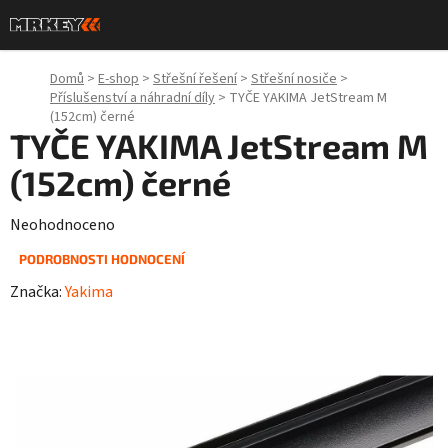
Přejít
na
obsah
Domů
>
E-shop
>
Střešní řešení
>
Střešní nosiče
>
Příslušenství a náhradní díly
>
TYČE YAKIMA JetStream M
(152cm) černé
TYČE YAKIMA JetStream M
(152cm) černé
Průměrné
Neohodnoceno
hodnocení
PODROBNOSTI HODNOCENÍ
produktu
Značka:
Yakima
je
0,0
z
5
hvězdiček.