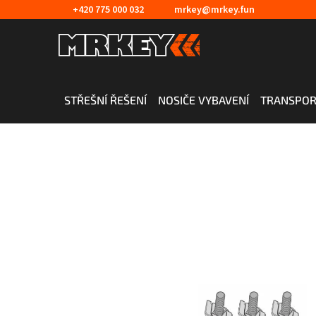
Přejít
+420 775 000 032
mrkey@mrkey.fun
na
obsah
STŘEŠNÍ ŘEŠENÍ
NOSIČE VYBAVENÍ
TRANSPOR