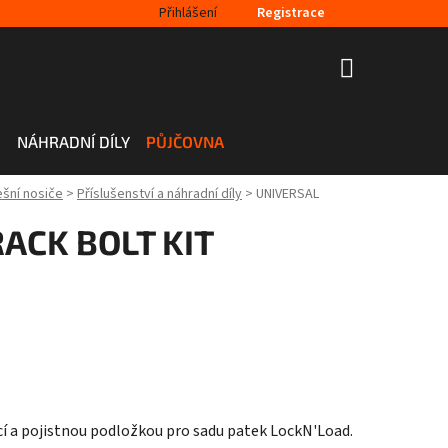
Přihlášení
Registrace
NÁKUPNÍ
KOŠÍK
H
NÁHRADNÍ DÍLY
PŮJČOVNA
ešní nosiče
>
Příslušenství a náhradní díly
>
UNIVERSAL
ACK BOLT KIT
cí a pojistnou podložkou pro sadu patek LockN'Load.