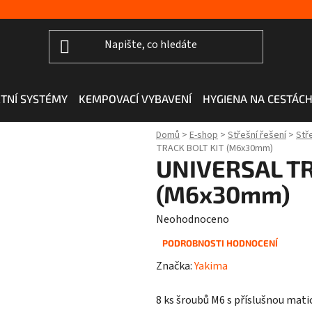
TNÍ SYSTÉMY
KEMPOVACÍ VYBAVENÍ
HYGIENA NA CESTÁC
Domů
>
E-shop
>
Střešní řešení
>
Stř
TRACK BOLT KIT (M6x30mm)
UNIVERSAL TR
(M6x30mm)
Průměrné
Neohodnoceno
hodnocení
PODROBNOSTI HODNOCENÍ
produktu
Značka:
Yakima
je
0,0
8 ks šroubů M6 s příslušnou mati