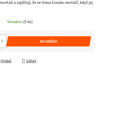
ontáž a zajišťují, že se hlava šroubu neotáčí, když jej
Skladem
(5 ks)
DO KOŠÍKU
Hlídat
Sdílet