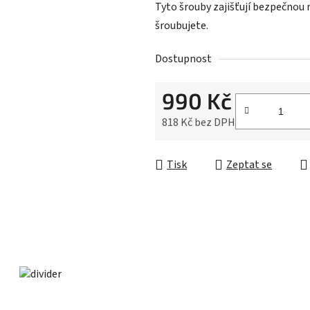
z
Tyto šrouby zajišťují bezpečnou m
5
šroubujete.
hvězdiček.
Dostupnost
990 Kč
818 Kč bez DPH
Měrná cena:
Tisk
Zeptat se