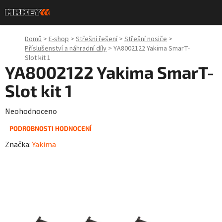
Přejít
na
obsah
Domů
>
E-shop
>
Střešní řešení
>
Střešní nosiče
>
Příslušenství a náhradní díly
>
YA8002122 Yakima SmarT-
Slot kit 1
YA8002122 Yakima SmarT-
Slot kit 1
Průměrné
Neohodnoceno
hodnocení
PODROBNOSTI HODNOCENÍ
produktu
Značka:
Yakima
je
0,0
z
5
hvězdiček.