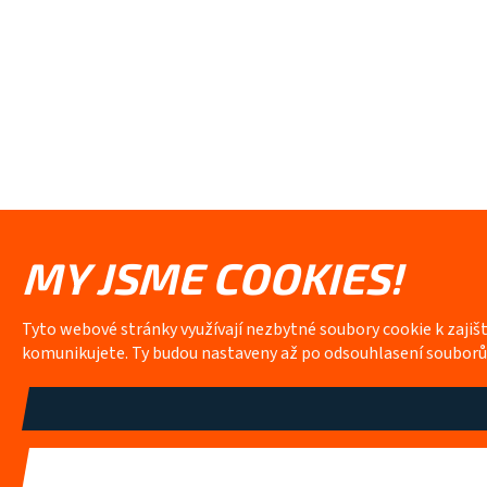
MY JSME COOKIES!
Tyto webové stránky využívají nezbytné soubory cookie k zajiš
komunikujete. Ty budou nastaveny až po odsouhlasení soubor