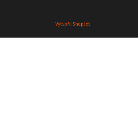
Vytvořil Shoptet
Copyright 2026
Mrkey
. Všechna práva vyhrazena.