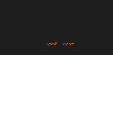
Vytvořil Shoptet
Copyright 2026
Mrkey
. Všechna práva vyhrazena.