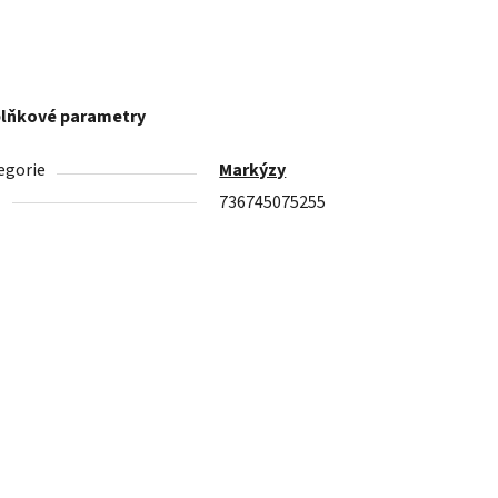
lňkové parametry
egorie
Markýzy
N
736745075255