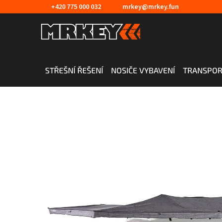
Přejít
+420 775 000 032
mrkey@mrkey.fun
na
obsah
STŘEŠNÍ ŘEŠENÍ
NOSIČE VYBAVENÍ
TRANSPOR