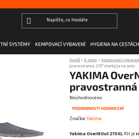
TNÍ SYSTÉMY
KEMPOVACÍ VYBAVENÍ
HYGIENA NA CESTÁC
Domů
>
E-shop
>
Kempovací vybaven
pravostranná 270° markýza na auto
YAKIMA OverN
pravostranná 
Průměrné
Neohodnoceno
hodnocení
PODROBNOSTI HODNOCENÍ
produktu
Značka:
Yakima
je
0,0
Yakima OverNOut 270 XL
RH je
r