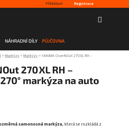
Přihlášení
Registrace
NÁKUPNÍ
KOŠÍK
H
NÁHRADNÍ DÍLY
PŮJČOVNA
í
>
Markýzy
>
Markýzy
>
YAKIMA OverNOut 270 XL RH –
Out 270 XL RH –
270° markýza na auto
ozměrná samonosná markýza
, která se rozkládá z