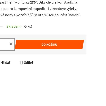
zastínění v úhlu až
270°
. Díky chytré konstrukci a
olbou pro kempování, expedice i víkendové výlety.
cké nohy a kotvící šňůry, které jsou součástí balení.
Skladem
(>5 ks)
DO KOŠÍKU
Hlídat
Sdílet