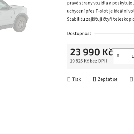
z
pravé strany vozidla a poskytuje 
5
uchycení přes T-slot je ideální v
hvězdiček.
Stabilitu zajišťují čtyři teleskopi
Dostupnost
23 990 Kč
19 826 Kč bez DPH
Měrná cena:
Tisk
Zeptat se