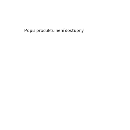
Popis produktu není dostupný
Z
á
p