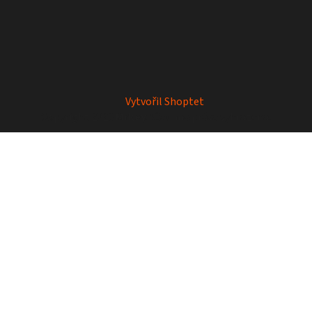
Vytvořil Shoptet
Copyright 2026
Mrkey
. Všechna práva vyhrazena.