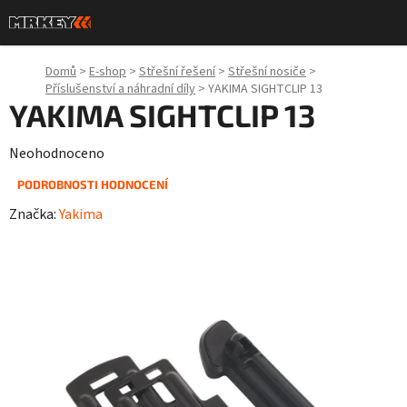
Přejít
na
obsah
Domů
>
E-shop
>
Střešní řešení
>
Střešní nosiče
>
Příslušenství a náhradní díly
>
YAKIMA SIGHTCLIP 13
YAKIMA SIGHTCLIP 13
Průměrné
Neohodnoceno
hodnocení
PODROBNOSTI HODNOCENÍ
produktu
Značka:
Yakima
je
0,0
z
5
hvězdiček.