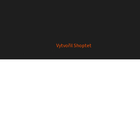
Vytvořil Shoptet
Copyright 2026
Mrkey
. Všechna práva vyhrazena.