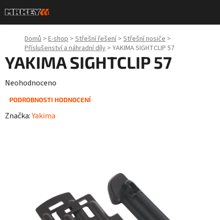
Přejít
na
obsah
Domů
>
E-shop
>
Střešní řešení
>
Střešní nosiče
>
Příslušenství a náhradní díly
>
YAKIMA SIGHTCLIP 57
YAKIMA SIGHTCLIP 57
Průměrné
Neohodnoceno
hodnocení
PODROBNOSTI HODNOCENÍ
produktu
Značka:
Yakima
je
0,0
z
5
hvězdiček.