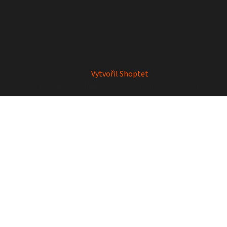
Vytvořil Shoptet
Copyright 2026
Mrkey
. Všechna práva vyhrazena.