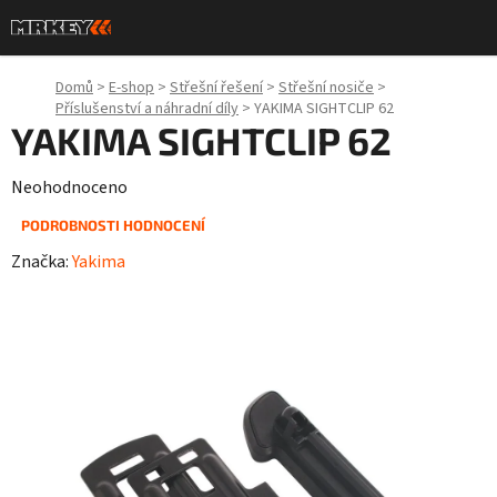
Přejít
na
obsah
Domů
>
E-shop
>
Střešní řešení
>
Střešní nosiče
>
Příslušenství a náhradní díly
>
YAKIMA SIGHTCLIP 62
YAKIMA SIGHTCLIP 62
Průměrné
Neohodnoceno
hodnocení
PODROBNOSTI HODNOCENÍ
produktu
Značka:
Yakima
je
0,0
z
5
hvězdiček.