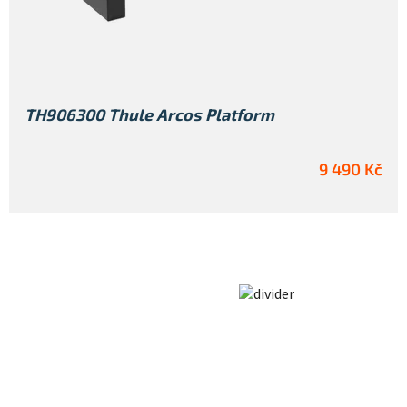
TH906300 Thule Arcos Platform
9 490 Kč
Z
á
p
a
t
í