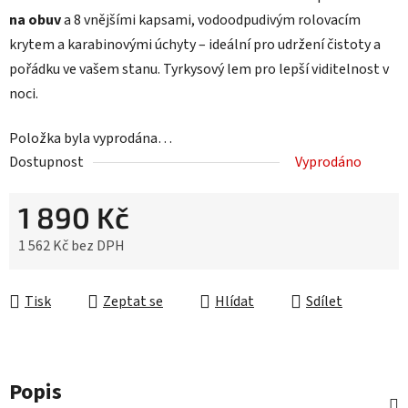
na obuv
a 8 vnějšími kapsami, vodoodpudivým rolovacím
krytem a karabinovými úchyty – ideální pro udržení čistoty a
pořádku ve vašem stanu. Tyrkysový lem pro lepší viditelnost v
noci.
Položka byla vyprodána…
Dostupnost
Vyprodáno
1 890 Kč
1 562 Kč bez DPH
Měrná cena:
Tisk
Zeptat se
Hlídat
Sdílet
Popis