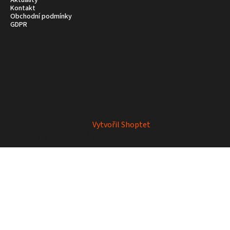
Aktuality
Kontakt
Obchodní podmínky
GDPR
Vytvořil Shoptet
Copyright 2026
Mrkey
. Všechna práva vyhrazena.